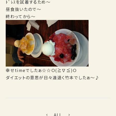
ﾄﾞﾚｽを試着するため～
昼食抜いたので～
終わってから～
幸せtimeでしたぁ☆☆Ｏ(≧∇≦)Ｏ
ダイエットの意思が日々遠退く竹本でしたぁ～♪
ALL