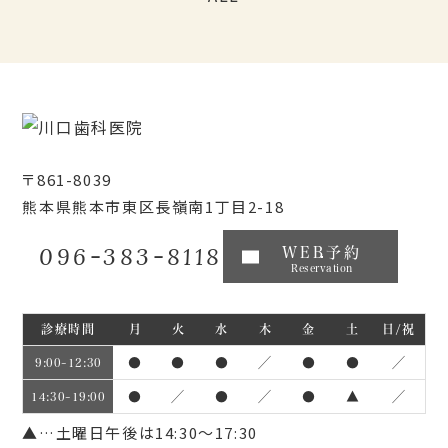
〒861-8039
熊本県熊本市東区長嶺南1丁目2-18
096-383-8118
WEB予約
Reservation
診療時間
月
火
水
木
金
土
日/祝
●
●
●
／
●
●
／
9:00~12:30
●
／
●
／
●
▲
／
14:30~19:00
▲…土曜日午後は14:30～17:30