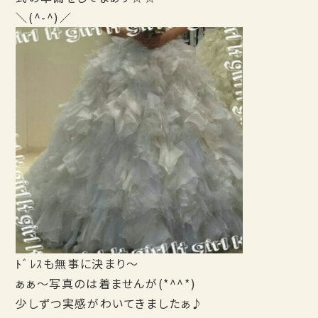
＼(^-^)／
ﾄﾞﾚｽも無事に決まり～
ぁぁ～写真のは着ませんが(*^^*)
少しずつ実感がわいてきましたぁ♪