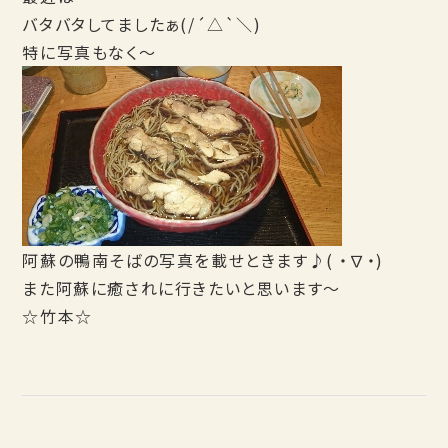
バタバタしてましたぁ(/´△`＼)
特に写真もなく～
阿蘇の鴨南そばの写真を載せときます♪( ・∇・)
また阿蘇に癒されに行きたいと思います～
☆竹本☆