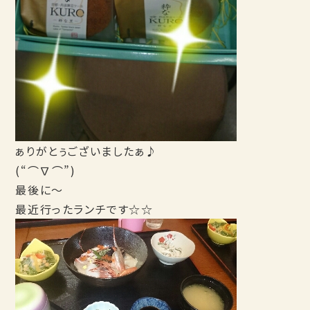
ぁりがとぅございましたぁ♪
(“⌒∇⌒”)
最後に～
最近行ったランチです☆☆