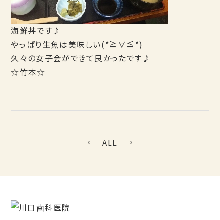
海鮮丼です♪
やっぱり生魚は美味しい(*≧∀≦*)
久々の女子会ができて良かったです♪
☆竹本☆
ALL