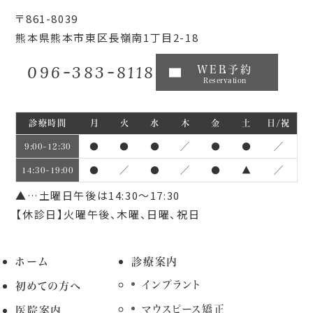
〒861-8039
熊本県熊本市東区長嶺南1丁目2-18
096-383-8118
WEB予約
Reservation
診療時間
月
火
水
木
金
土
日/祝
●
●
●
／
●
●
／
9:00~12:30
●
／
●
／
●
▲
／
14:30~19:00
▲…土曜日午後は14:30～17:30
【休診日】火曜午後、木曜、日曜、祝日
ホーム
診療案内
インプラント
初めての方へ
マウスピース矯正
医院案内