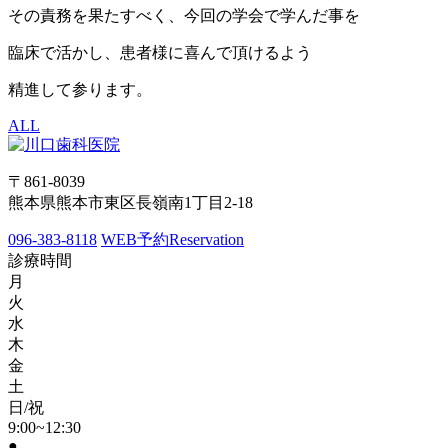
その責務を果たすべく、今回の学会で学んだ事を
臨床で活かし、患者様に喜んで頂けるよう
精進して参ります。
ALL
〒861-8039
熊本県熊本市東区長嶺南1丁目2-18
096-383-8118
WEB予約
Reservation
診療時間
月
火
水
木
金
土
日/祝
9:00~12:30
●