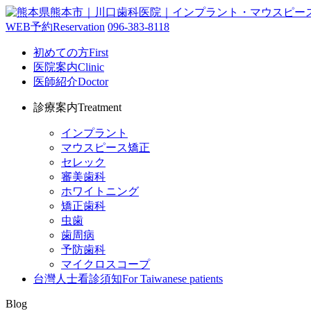
WEB予約
Reservation
096-383-8118
初めての方
First
医院案内
Clinic
医師紹介
Doctor
診療案内
Treatment
インプラント
マウスピース矯正
セレック
審美歯科
ホワイトニング
矯正歯科
虫歯
歯周病
予防歯科
マイクロスコープ
台灣人士看診須知
For Taiwanese patients
Blog