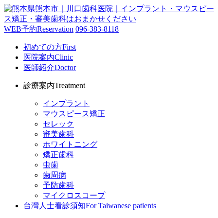
WEB予約
Reservation
096-383-8118
初めての方
First
医院案内
Clinic
医師紹介
Doctor
診療案内
Treatment
インプラント
マウスピース矯正
セレック
審美歯科
ホワイトニング
矯正歯科
虫歯
歯周病
予防歯科
マイクロスコープ
台灣人士看診須知
For Taiwanese patients