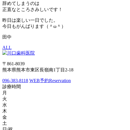
辞めてしまうのは
正直なところさみしいです！
昨日は楽しい一日でした。
今日もがんばります（＾ω＾）
田中
ALL
〒861-8039
熊本県熊本市東区長嶺南1丁目2-18
096-383-8118
WEB予約
Reservation
診療時間
月
火
水
木
金
土
日/祝