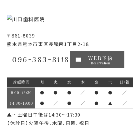
〒861-8039
熊本県熊本市東区長嶺南1丁目2-18
096-383-8118
WEB予約
Reservation
診療時間
月
火
水
木
金
土
日/祝
●
●
●
／
●
●
／
9:00~12:30
●
／
●
／
●
▲
／
14:30~19:00
▲…土曜日午後は14:30～17:30
【休診日】火曜午後、木曜、日曜、祝日