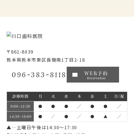
〒861-8039
熊本県熊本市東区長嶺南1丁目2-18
096-383-8118
WEB予約
Reservation
診療時間
月
火
水
木
金
土
日/祝
●
●
●
／
●
●
／
9:00~12:30
●
／
●
／
●
▲
／
14:30~19:00
▲…土曜日午後は14:30～17:30