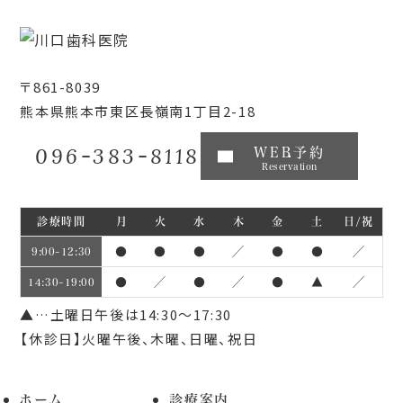
〒861-8039
熊本県熊本市東区長嶺南1丁目2-18
096-383-8118
WEB予約
Reservation
診療時間
月
火
水
木
金
土
日/祝
●
●
●
／
●
●
／
9:00~12:30
●
／
●
／
●
▲
／
14:30~19:00
▲…土曜日午後は14:30～17:30
【休診日】火曜午後、木曜、日曜、祝日
ホーム
診療案内