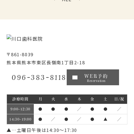
〒861-8039
熊本県熊本市東区長嶺南1丁目2-18
096-383-8118
WEB予約
Reservation
診療時間
月
火
水
木
金
土
日/祝
●
●
●
／
●
●
／
9:00~12:30
●
／
●
／
●
▲
／
14:30~19:00
▲…土曜日午後は14:30～17:30