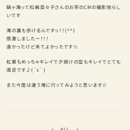
鍋ヶ滝って松嶋菜々子さんのお茶のCMの撮影地らし
いです
滝の裏も歩けるんですっ！！(^^)
感激しましたー！！！
遠かったけど来てよかったです☆
紅葉もめっちゃキレイで夕焼けの空もキレイでとても
満足です♪(´ε｀ )
また今度は違う滝に行ってみようと思います☆
ALL