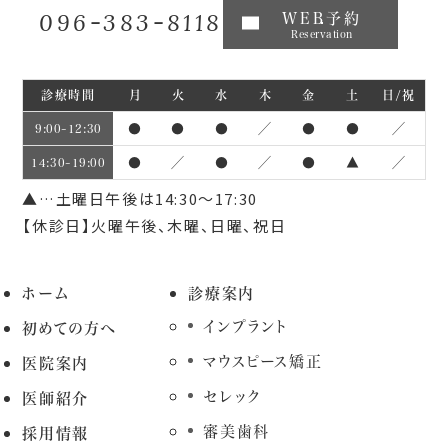
096-383-8118
WEB予約
Reservation
診療時間
月
火
水
木
金
土
日/祝
●
●
●
／
●
●
／
9:00~12:30
●
／
●
／
●
▲
／
14:30~19:00
▲…土曜日午後は14:30～17:30
【休診日】火曜午後、木曜、日曜、祝日
ホーム
診療案内
インプラント
初めての方へ
マウスピース矯正
医院案内
セレック
医師紹介
審美歯科
採用情報