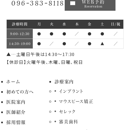
096-383-8118
WEB予約
Reservation
診療時間
月
火
水
木
金
土
日/祝
●
●
●
／
●
●
／
9:00~12:30
●
／
●
／
●
▲
／
14:30~19:00
▲…土曜日午後は14:30～17:30
【休診日】火曜午後、木曜、日曜、祝日
ホーム
診療案内
インプラント
初めての方へ
マウスピース矯正
医院案内
セレック
医師紹介
審美歯科
採用情報