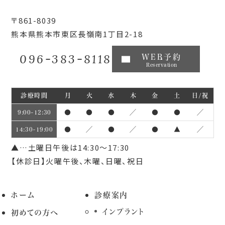
〒861-8039
熊本県熊本市東区長嶺南1丁目2-18
096-383-8118
WEB予約
Reservation
診療時間
月
火
水
木
金
土
日/祝
●
●
●
／
●
●
／
9:00~12:30
●
／
●
／
●
▲
／
14:30~19:00
▲…土曜日午後は14:30～17:30
【休診日】火曜午後、木曜、日曜、祝日
ホーム
診療案内
インプラント
初めての方へ