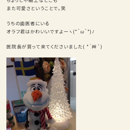
ちょっと不細工なとこも
また可愛さということで。笑
うちの歯医者にいる
オラフ君はかわいいですよーヽ(*＾ω＾*)ﾉ
医院長が買って来てくださいました( *｀艸´)