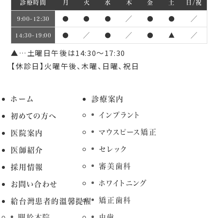
診療時間
月
火
水
木
金
土
日/祝
●
●
●
／
●
●
／
9:00~12:30
●
／
●
／
●
▲
／
14:30~19:00
▲…土曜日午後は14:30～17:30
【休診日】火曜午後、木曜、日曜、祝日
ホーム
診療案内
インプラント
初めての方へ
マウスピース矯正
医院案内
セレック
医師紹介
審美歯科
採用情報
ホワイトニング
お問い合わせ
矯正歯科
給台灣患者的溫馨提醒
關於本院
虫歯