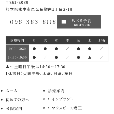
〒861-8039
熊本県熊本市東区長嶺南1丁目2-18
096-383-8118
WEB予約
Reservation
診療時間
月
火
水
木
金
土
日/祝
●
●
●
／
●
●
／
9:00~12:30
●
／
●
／
●
▲
／
14:30~19:00
▲…土曜日午後は14:30～17:30
【休診日】火曜午後、木曜、日曜、祝日
ホーム
診療案内
インプラント
初めての方へ
マウスピース矯正
医院案内