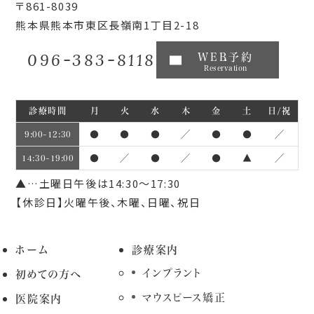
〒861-8039
熊本県熊本市東区長嶺南1丁目2-18
096-383-8118
WEB予約
Reservation
診療時間
月
火
水
木
金
土
日/祝
●
●
●
／
●
●
／
9:00~12:30
●
／
●
／
●
▲
／
14:30~19:00
▲…土曜日午後は14:30～17:30
【休診日】火曜午後、木曜、日曜、祝日
ホーム
診療案内
インプラント
初めての方へ
マウスピース矯正
医院案内