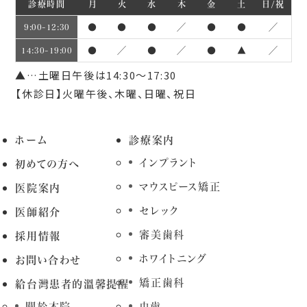
診療時間
月
火
水
木
金
土
日/祝
●
●
●
／
●
●
／
9:00~12:30
●
／
●
／
●
▲
／
14:30~19:00
▲…土曜日午後は14:30～17:30
【休診日】火曜午後、木曜、日曜、祝日
ホーム
診療案内
インプラント
初めての方へ
マウスピース矯正
医院案内
セレック
医師紹介
審美歯科
採用情報
ホワイトニング
お問い合わせ
矯正歯科
給台灣患者的溫馨提醒
關於本院
虫歯