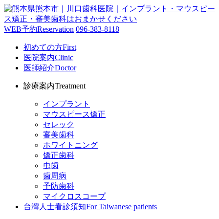
WEB予約
Reservation
096-383-8118
初めての方
First
医院案内
Clinic
医師紹介
Doctor
診療案内
Treatment
インプラント
マウスピース矯正
セレック
審美歯科
ホワイトニング
矯正歯科
虫歯
歯周病
予防歯科
マイクロスコープ
台灣人士看診須知
For Taiwanese patients