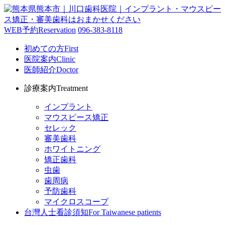
WEB予約
Reservation
096-383-8118
初めての方
First
医院案内
Clinic
医師紹介
Doctor
診療案内
Treatment
インプラント
マウスピース矯正
セレック
審美歯科
ホワイトニング
矯正歯科
虫歯
歯周病
予防歯科
マイクロスコープ
台灣人士看診須知
For Taiwanese patients