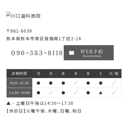
〒861-8039
熊本県熊本市東区長嶺南1丁目2-18
096-383-8118
WEB予約
Reservation
診療時間
月
火
水
木
金
土
日/祝
●
●
●
／
●
●
／
9:00~12:30
●
／
●
／
●
▲
／
14:30~19:00
▲…土曜日午後は14:30～17:30
【休診日】火曜午後、木曜、日曜、祝日