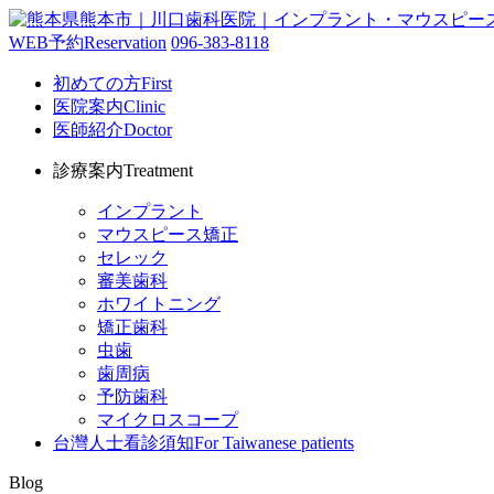
WEB予約
Reservation
096-383-8118
初めての方
First
医院案内
Clinic
医師紹介
Doctor
診療案内
Treatment
インプラント
マウスピース矯正
セレック
審美歯科
ホワイトニング
矯正歯科
虫歯
歯周病
予防歯科
マイクロスコープ
台灣人士看診須知
For Taiwanese patients
Blog