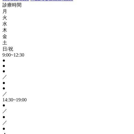
診療時間
月
火
水
木
金
土
日/祝
9:00~12:30
●
●
●
／
●
●
／
14:30~19:00
●
／
●
／
●
▲