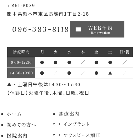
〒861-8039
熊本県熊本市東区長嶺南1丁目2-18
096-383-8118
WEB予約
Reservation
診療時間
月
火
水
木
金
土
日/祝
●
●
●
／
●
●
／
9:00~12:30
●
／
●
／
●
▲
／
14:30~19:00
▲…土曜日午後は14:30～17:30
【休診日】火曜午後、木曜、日曜、祝日
ホーム
診療案内
インプラント
初めての方へ
マウスピース矯正
医院案内