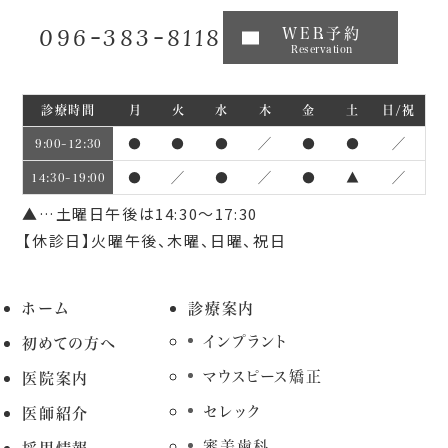
096-383-8118
WEB予約
Reservation
診療時間
月
火
水
木
金
土
日/祝
●
●
●
／
●
●
／
9:00~12:30
●
／
●
／
●
▲
／
14:30~19:00
▲…土曜日午後は14:30～17:30
【休診日】火曜午後、木曜、日曜、祝日
ホーム
診療案内
インプラント
初めての方へ
マウスピース矯正
医院案内
セレック
医師紹介
審美歯科