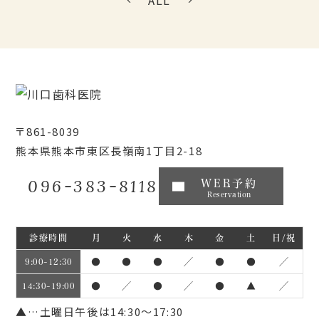
ALL
〒861-8039
熊本県熊本市東区長嶺南1丁目2-18
096-383-8118
WEB予約
Reservation
診療時間
月
火
水
木
金
土
日/祝
●
●
●
／
●
●
／
9:00~12:30
●
／
●
／
●
▲
／
14:30~19:00
▲…土曜日午後は14:30～17:30