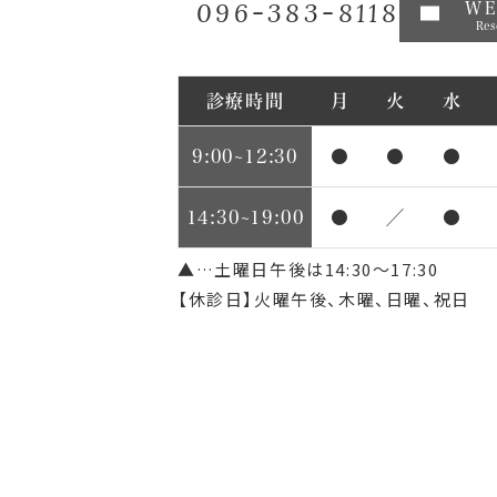
096-383-8118
W
Res
診療時間
月
火
水
9:00~12:30
●
●
●
14:30~19:00
●
／
●
▲…土曜日午後は14:30～17:30
【休診日】火曜午後、木曜、日曜、祝日