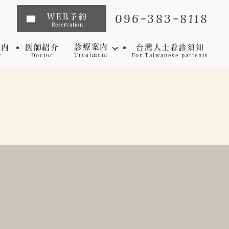
096-383-8118
WEB予約
Reservation
診療案内
案内
医師紹介
台灣人士看診須知
Treatment
c
Doctor
For Taiwanese patients
インプラント
矯正歯科
マウスピース矯正
虫歯
セレック
歯周病
審美歯科
予防歯科
ホワイトニング
マイクロスコープ