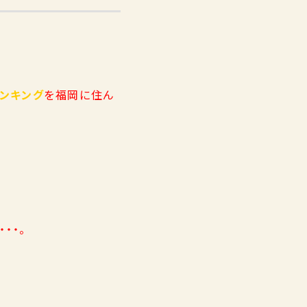
ンキング
を福岡に住ん
・・。