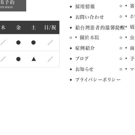
EB予約
審
採用情報
ervation
ホ
お問い合わせ
矯
木
金
土
日/祝
給台灣患者的溫馨提醒
關於本院
虫
／
●
●
／
症例紹介
歯
ブログ
予
／
●
▲
／
お知らせ
マ
プライバシーポリシー