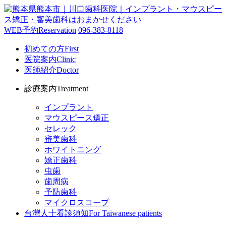
WEB予約
Reservation
096-383-8118
初めての方
First
医院案内
Clinic
医師紹介
Doctor
診療案内
Treatment
インプラント
マウスピース矯正
セレック
審美歯科
ホワイトニング
矯正歯科
虫歯
歯周病
予防歯科
マイクロスコープ
台灣人士看診須知
For Taiwanese patients