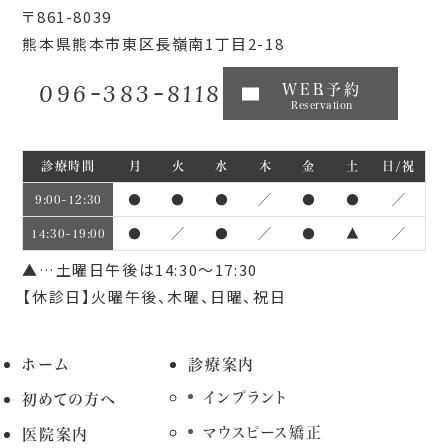
〒861-8039
熊本県熊本市東区長嶺南1丁目2-18
096-383-8118
WEB予約
Reservation
診療時間
月
火
水
木
金
土
日/祝
●
●
●
／
●
●
／
9:00~12:30
●
／
●
／
●
▲
／
14:30~19:00
▲…土曜日午後は14:30～17:30
【休診日】火曜午後、木曜、日曜、祝日
ホーム
診療案内
インプラント
初めての方へ
マウスピース矯正
医院案内