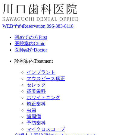
WEB予約
Reservation
096-383-8118
初めての方
First
医院案内
Clinic
医師紹介
Doctor
診療案内
Treatment
インプラント
マウスピース矯正
セレック
審美歯科
ホワイトニング
矯正歯科
虫歯
歯周病
予防歯科
マイクロスコープ