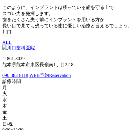
このように、インプラントは残っている歯を守る上で
スゴい力を発揮します。
歯をたくさん失う前にインプラントを用いる方が
長い目で見ても残っている歯に優しい治療と言えるでしょう
川口
ALL
〒861-8039
熊本県熊本市東区長嶺南1丁目2-18
096-383-8118
WEB予約
Reservation
診療時間
月
火
水
木
金
土
日/祝
9:00~12:30