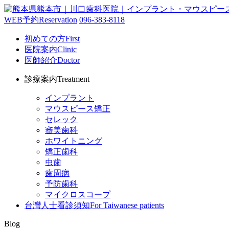
WEB予約
Reservation
096-383-8118
初めての方
First
医院案内
Clinic
医師紹介
Doctor
診療案内
Treatment
インプラント
マウスピース矯正
セレック
審美歯科
ホワイトニング
矯正歯科
虫歯
歯周病
予防歯科
マイクロスコープ
台灣人士看診須知
For Taiwanese patients
Blog