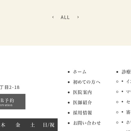
ALL
ホーム
診
イ
初めての方へ
目2-18
マ
医院案内
EB予約
セ
医師紹介
ervation
審
採用情報
ホ
お問い合わせ
木
金
土
日/祝