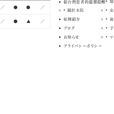
矯
給台灣患者的溫馨提醒
／
●
●
／
關於本院
虫
症例紹介
歯
／
●
▲
／
ブログ
予
お知らせ
マ
プライバシーポリシー