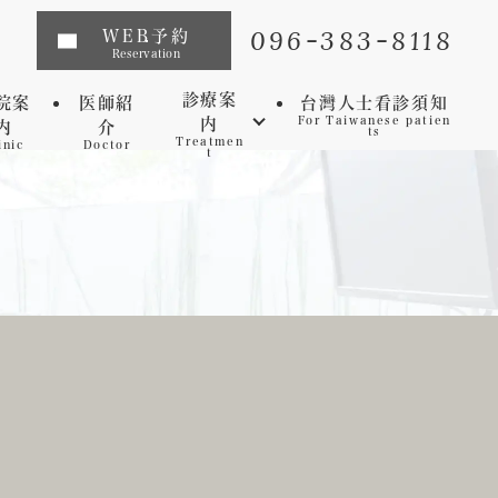
096-383-8118
WEB予約
Reservation
診療案
院案
医師紹
台灣人士看診須知
内
For Taiwanese patien
内
介
ts
Treatmen
inic
Doctor
t
インプラント
矯正歯科
マウスピース矯正
虫歯
セレック
歯周病
審美歯科
予防歯科
ホワイトニング
マイクロスコープ