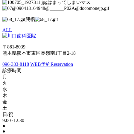
はまってしまいマス
興梠
ALL
〒861-8039
熊本県熊本市東区長嶺南1丁目2-18
096-383-8118
WEB予約
Reservation
診療時間
月
火
水
木
金
土
日/祝
9:00~12:30
●
●