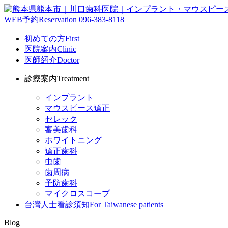
WEB予約
Reservation
096-383-8118
初めての方
First
医院案内
Clinic
医師紹介
Doctor
診療案内
Treatment
インプラント
マウスピース矯正
セレック
審美歯科
ホワイトニング
矯正歯科
虫歯
歯周病
予防歯科
マイクロスコープ
台灣人士看診須知
For Taiwanese patients
Blog