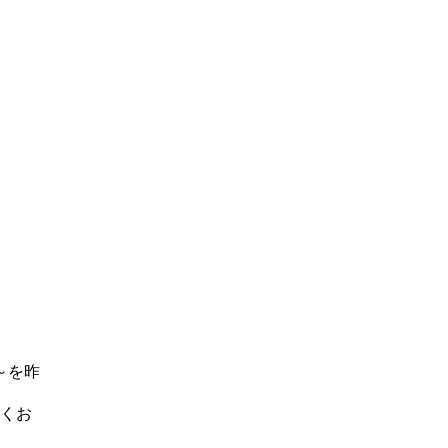
～を昨
くお