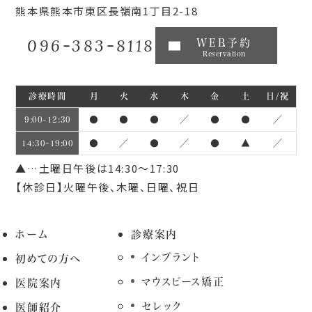
熊本県熊本市東区長嶺南1丁目2-18
096-383-8118
WEB予約
Reservation
診療時間
月
火
水
木
金
土
日/祝
●
●
●
／
●
●
／
9:00~12:30
●
／
●
／
●
▲
／
14:30~19:00
▲…土曜日午後は14:30～17:30
【休診日】火曜午後、木曜、日曜、祝日
ホーム
診療案内
インプラント
初めての方へ
マウスピース矯正
医院案内
セレック
医師紹介