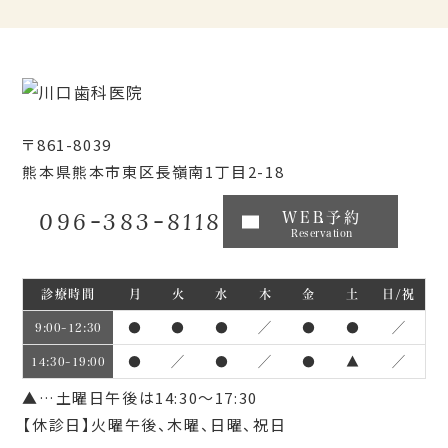
〒861-8039
熊本県熊本市東区長嶺南1丁目2-18
096-383-8118
WEB予約
Reservation
診療時間
月
火
水
木
金
土
日/祝
●
●
●
／
●
●
／
9:00~12:30
●
／
●
／
●
▲
／
14:30~19:00
▲…土曜日午後は14:30～17:30
【休診日】火曜午後、木曜、日曜、祝日