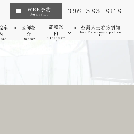
096-383-8118
WEB予約
Reservation
診療案
院案
医師紹
台灣人士看診須知
内
For Taiwanese patien
内
介
ts
Treatmen
inic
Doctor
t
インプラント
矯正歯科
マウスピース矯正
虫歯
セレック
歯周病
審美歯科
予防歯科
ホワイトニング
マイクロスコープ