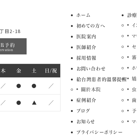
ホーム
診
イ
初めての方へ
目2-18
マ
医院案内
EB予約
セ
医師紹介
ervation
審
採用情報
ホ
お問い合わせ
木
金
土
日/祝
矯
給台灣患者的溫馨提醒
／
●
●
／
關於本院
虫
症例紹介
歯
／
●
▲
／
ブログ
予
お知らせ
マ
プライバシーポリシー