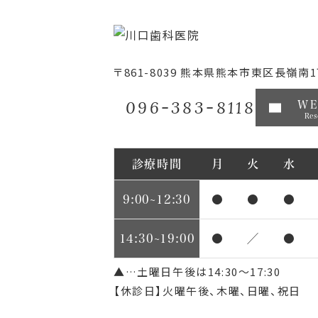
〒861-8039
熊本県熊本市東区長嶺南1丁
096-383-8118
W
Res
診療時間
月
火
水
9:00~12:30
●
●
●
14:30~19:00
●
／
●
▲…土曜日午後は14:30～17:30
【休診日】火曜午後、木曜、日曜、祝日