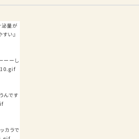
分泌量が
やすい』
ーーーし
うんです
ッカラで