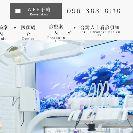
096-383-8118
WEB予約
Reservation
診療案
院案
医師紹
台灣人士看診須知
内
For Taiwanese patien
内
介
ts
Treatmen
inic
Doctor
t
インプラント
矯正歯科
マウスピース矯正
虫歯
セレック
歯周病
審美歯科
予防歯科
ホワイトニング
マイクロスコープ