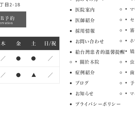
目2-18
マ
医院案内
EB予約
セ
医師紹介
ervation
審
採用情報
ホ
お問い合わせ
木
金
土
日/祝
矯
給台灣患者的溫馨提醒
／
●
●
／
關於本院
虫
症例紹介
歯
／
●
▲
／
ブログ
予
お知らせ
マ
プライバシーポリシー