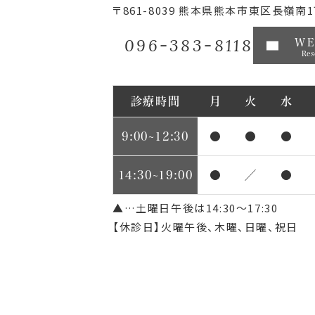
〒861-8039
熊本県熊本市東区長嶺南1丁
096-383-8118
W
Res
診療時間
月
火
水
9:00~12:30
●
●
●
14:30~19:00
●
／
●
▲…土曜日午後は14:30～17:30
【休診日】火曜午後、木曜、日曜、祝日