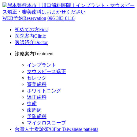
WEB予約
Reservation
096-383-8118
初めての方
First
医院案内
Clinic
医師紹介
Doctor
診療案内
Treatment
インプラント
マウスピース矯正
セレック
審美歯科
ホワイトニング
矯正歯科
虫歯
歯周病
予防歯科
マイクロスコープ
台灣人士看診須知
For Taiwanese patients