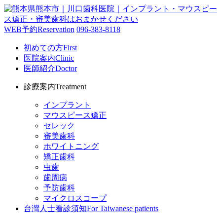
WEB予約
Reservation
096-383-8118
初めての方
First
医院案内
Clinic
医師紹介
Doctor
診療案内
Treatment
インプラント
マウスピース矯正
セレック
審美歯科
ホワイトニング
矯正歯科
虫歯
歯周病
予防歯科
マイクロスコープ
台灣人士看診須知
For Taiwanese patients