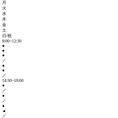
月
火
水
木
金
土
日/祝
9:00~12:30
●
●
●
／
●
●
／
14:30~19:00
●
／
●
／
●
▲
／