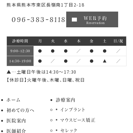
熊本県熊本市東区長嶺南1丁目2-18
096-383-8118
WEB予約
Reservation
診療時間
月
火
水
木
金
土
日/祝
●
●
●
／
●
●
／
9:00~12:30
●
／
●
／
●
▲
／
14:30~19:00
▲…土曜日午後は14:30～17:30
【休診日】火曜午後、木曜、日曜、祝日
ホーム
診療案内
インプラント
初めての方へ
マウスピース矯正
医院案内
セレック
医師紹介