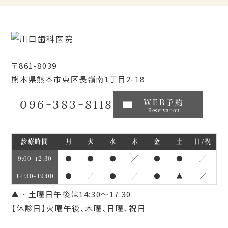
〒861-8039
熊本県熊本市東区長嶺南1丁目2-18
096-383-8118
WEB予約
Reservation
診療時間
月
火
水
木
金
土
日/祝
●
●
●
／
●
●
／
9:00~12:30
●
／
●
／
●
▲
／
14:30~19:00
▲…土曜日午後は14:30～17:30
【休診日】火曜午後、木曜、日曜、祝日