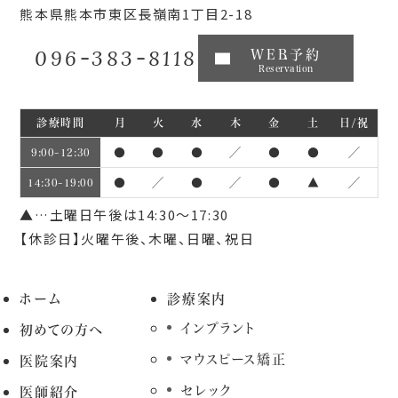
熊本県熊本市東区長嶺南1丁目2-18
096-383-8118
WEB予約
Reservation
診療時間
月
火
水
木
金
土
日/祝
●
●
●
／
●
●
／
9:00~12:30
●
／
●
／
●
▲
／
14:30~19:00
▲…土曜日午後は14:30～17:30
【休診日】火曜午後、木曜、日曜、祝日
ホーム
診療案内
インプラント
初めての方へ
マウスピース矯正
医院案内
セレック
医師紹介