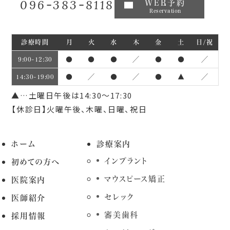
096-383-8118
WEB予約
Reservation
診療時間
月
火
水
木
金
土
日/祝
●
●
●
／
●
●
／
9:00~12:30
●
／
●
／
●
▲
／
14:30~19:00
▲…土曜日午後は14:30～17:30
【休診日】火曜午後、木曜、日曜、祝日
ホーム
診療案内
インプラント
初めての方へ
マウスピース矯正
医院案内
セレック
医師紹介
審美歯科
採用情報