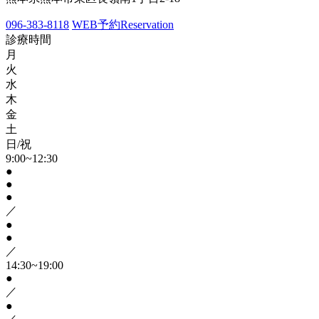
096-383-8118
WEB予約
Reservation
診療時間
月
火
水
木
金
土
日/祝
9:00~12:30
●
●
●
／
●
●
／
14:30~19:00
●
／
●