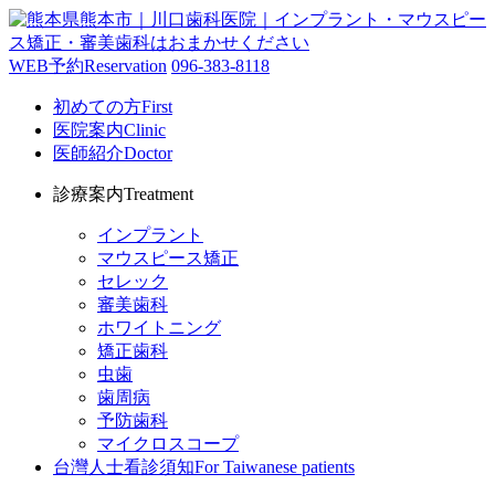
WEB予約
Reservation
096-383-8118
初めての方
First
医院案内
Clinic
医師紹介
Doctor
診療案内
Treatment
インプラント
マウスピース矯正
セレック
審美歯科
ホワイトニング
矯正歯科
虫歯
歯周病
予防歯科
マイクロスコープ
台灣人士看診須知
For Taiwanese patients