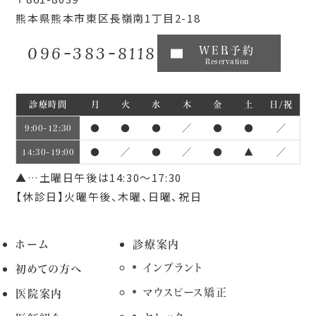
熊本県熊本市東区長嶺南1丁目2-18
096-383-8118
WEB予約
Reservation
診療時間
月
火
水
木
金
土
日/祝
●
●
●
／
●
●
／
9:00~12:30
●
／
●
／
●
▲
／
14:30~19:00
▲…土曜日午後は14:30～17:30
【休診日】火曜午後、木曜、日曜、祝日
ホーム
診療案内
インプラント
初めての方へ
マウスピース矯正
医院案内