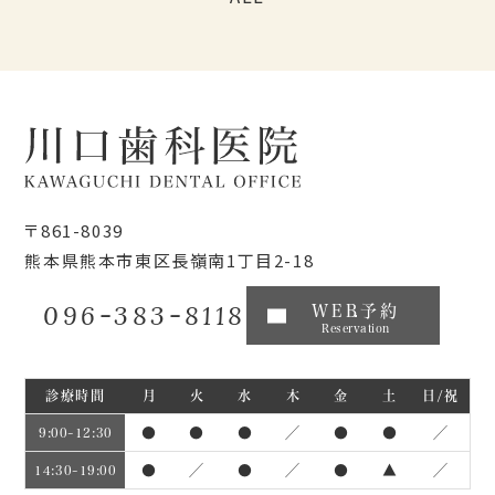
〒861-8039
熊本県熊本市東区長嶺南1丁目2-18
096-383-8118
WEB予約
Reservation
診療時間
月
火
水
木
金
土
日/祝
●
●
●
／
●
●
／
9:00~12:30
●
／
●
／
●
▲
／
14:30~19:00