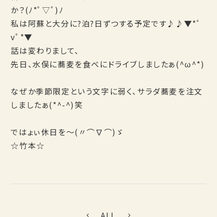
か？(ﾉ*ﾟ▽ﾟ)ﾉ
私は阿蘇と大分に?泊?日ずつする予定です♪♪▼*ﾟ
vﾟ*▼
話は変わりまして、
先日、水俣に蕎麦を食べにドライブしましたぁ(^ω^*)
なぜか季節限定という文字に弱く、サラダ蕎麦を注文
しましたぁ(*^-^)笑
ではょぃ休日を～(〃⌒∇⌒)ゞ
☆竹本☆
ALL