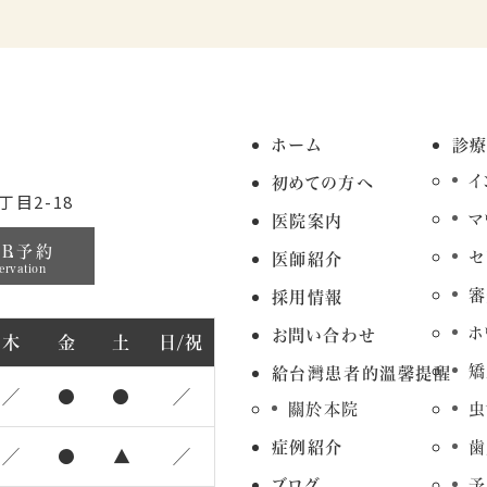
ホーム
診
イ
初めての方へ
目2-18
マ
医院案内
EB予約
セ
医師紹介
ervation
審
採用情報
ホ
お問い合わせ
木
金
土
日/祝
矯
給台灣患者的溫馨提醒
／
●
●
／
關於本院
虫
症例紹介
歯
／
●
▲
／
ブログ
予