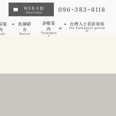
096-383-8118
WEB予約
Reservation
診療案
院案
医師紹
台灣人士看診須知
内
For Taiwanese patien
内
介
ts
Treatmen
inic
Doctor
t
インプラント
矯正歯科
マウスピース矯正
虫歯
セレック
歯周病
審美歯科
予防歯科
ホワイトニング
マイクロスコープ