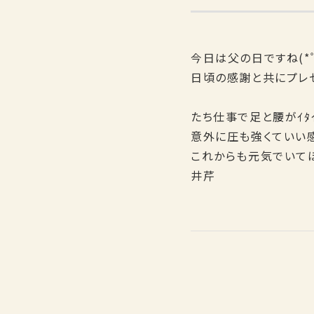
今日は父の日ですね(*ﾟ
日頃の感謝と共にプレ
たち仕事で足と腰がｲﾀ
意外に圧も強くていい
これからも元気でいて
井芹