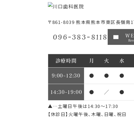
〒861-8039
熊本県熊本市東区長嶺南1丁
096-383-8118
W
Res
診療時間
月
火
水
9:00~12:30
●
●
●
14:30~19:00
●
／
●
▲…土曜日午後は14:30～17:30
【休診日】火曜午後、木曜、日曜、祝日