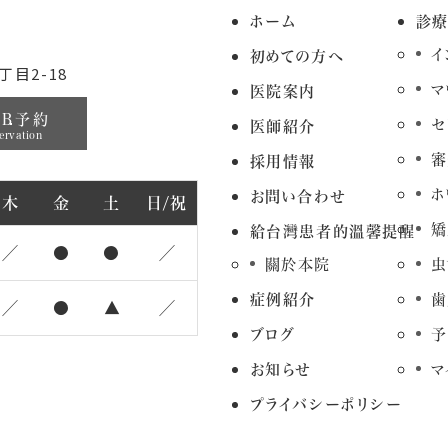
ホーム
診
イ
初めての方へ
目2-18
マ
医院案内
EB予約
セ
医師紹介
ervation
審
採用情報
ホ
お問い合わせ
木
金
土
日/祝
矯
給台灣患者的溫馨提醒
／
●
●
／
關於本院
虫
症例紹介
歯
／
●
▲
／
ブログ
予
お知らせ
マ
プライバシーポリシー