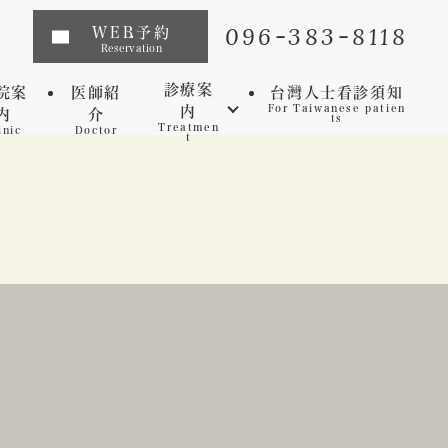
096-383-8118
WEB予約
Reservation
診療案
院案
医師紹
台灣人士看診須知
内
For Taiwanese patien
内
介
ts
Treatmen
inic
Doctor
t
インプラント
矯正歯科
マウスピース矯正
虫歯
セレック
歯周病
審美歯科
予防歯科
ホワイトニング
マイクロスコープ