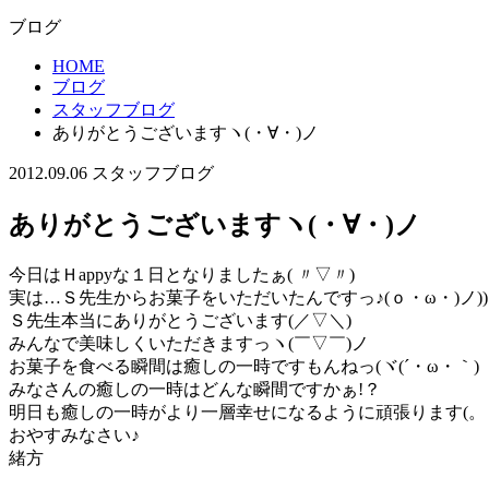
ブログ
HOME
ブログ
スタッフブログ
ありがとうございますヽ(・∀・)ノ
2012.09.06
スタッフブログ
ありがとうございますヽ(・∀・)ノ
今日はＨappyな１日となりましたぁ( 〃▽〃)
実は…Ｓ先生からお菓子をいただいたんですっ♪(ｏ・ω・)ノ))
Ｓ先生本当にありがとうございます(／▽＼)
みんなで美味しくいただきますっヽ(￣▽￣)ノ
お菓子を食べる瞬間は癒しの一時ですもんねっ(ヾ(´・ω・｀)
みなさんの癒しの一時はどんな瞬間ですかぁ!？
明日も癒しの一時がより一層幸せになるように頑張ります(。
おやすみなさい♪
緒方