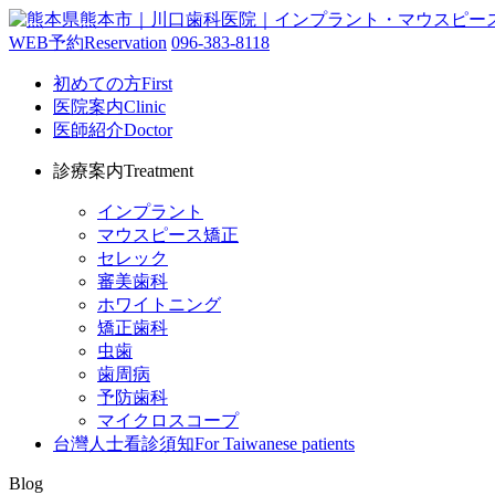
WEB予約
Reservation
096-383-8118
初めての方
First
医院案内
Clinic
医師紹介
Doctor
診療案内
Treatment
インプラント
マウスピース矯正
セレック
審美歯科
ホワイトニング
矯正歯科
虫歯
歯周病
予防歯科
マイクロスコープ
台灣人士看診須知
For Taiwanese patients
Blog