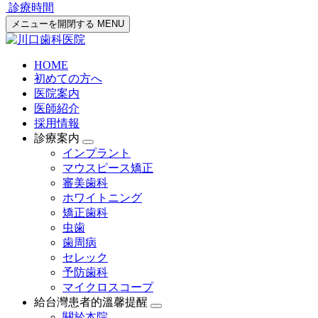
診療時間
メニューを開閉する
MENU
HOME
初めての方へ
医院案内
医師紹介
採用情報
診療案内
インプラント
マウスピース矯正
審美歯科
ホワイトニング
矯正歯科
虫歯
歯周病
セレック
予防歯科
マイクロスコープ
給台灣患者的溫馨提醒
關於本院