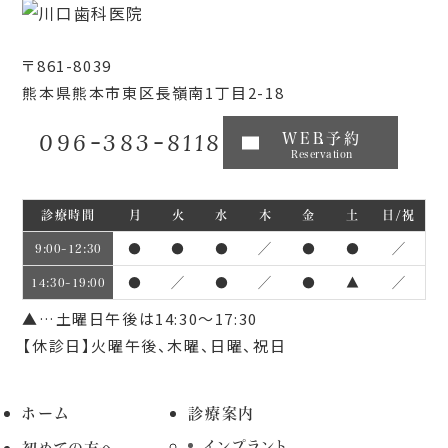
〒861-8039
熊本県熊本市東区長嶺南1丁目2-18
096-383-8118
WEB予約
Reservation
診療時間
月
火
水
木
金
土
日/祝
●
●
●
／
●
●
／
9:00~12:30
●
／
●
／
●
▲
／
14:30~19:00
▲…土曜日午後は14:30～17:30
【休診日】火曜午後、木曜、日曜、祝日
ホーム
診療案内
インプラント