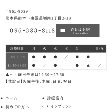
〒861-8039
熊本県熊本市東区長嶺南1丁目2-18
096-383-8118
WEB予約
Reservation
診療時間
月
火
水
木
金
土
日/祝
●
●
●
／
●
●
／
9:00~12:30
●
／
●
／
●
▲
／
14:30~19:00
▲…土曜日午後は14:30～17:30
【休診日】火曜午後、木曜、日曜、祝日
ホーム
診療案内
インプラント
初めての方へ