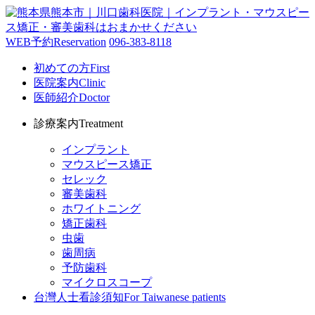
WEB予約
Reservation
096-383-8118
初めての方
First
医院案内
Clinic
医師紹介
Doctor
診療案内
Treatment
インプラント
マウスピース矯正
セレック
審美歯科
ホワイトニング
矯正歯科
虫歯
歯周病
予防歯科
マイクロスコープ
台灣人士看診須知
For Taiwanese patients