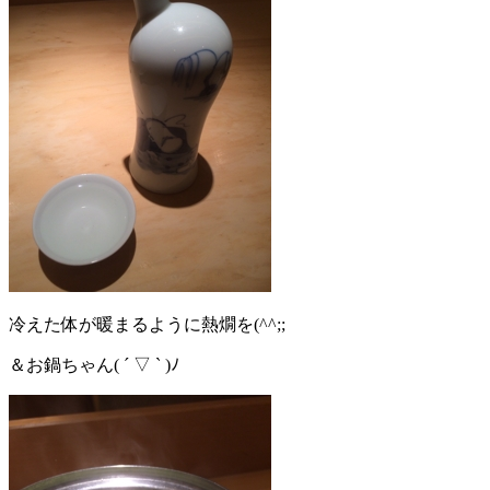
冷えた体が暖まるように熱燗を(^^;;
＆お鍋ちゃん( ´ ▽ ` )ﾉ