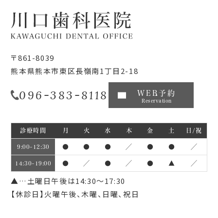
〒861-8039
熊本県熊本市東区長嶺南1丁目2-18
096-383-8118
WEB予約
Reservation
診療時間
月
火
水
木
金
土
日/祝
●
●
●
／
●
●
／
9:00~12:30
●
／
●
／
●
▲
／
14:30~19:00
▲…土曜日午後は14:30～17:30
【休診日】火曜午後、木曜、日曜、祝日