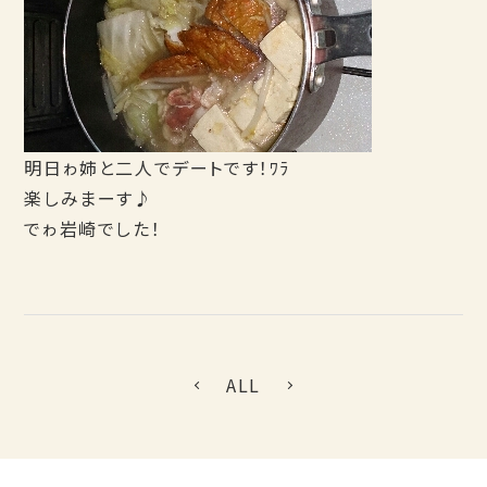
明日ゎ姉と二人でデートです！ﾜﾗ
楽しみまーす♪
でゎ岩崎でした！
ALL